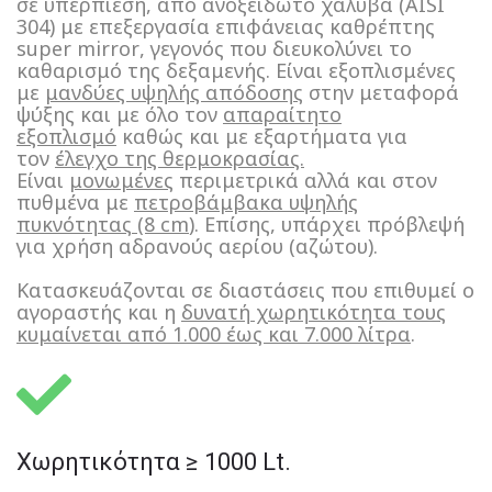
σε υπερπίεση, από ανοξείδωτο χάλυβα (AISI
304) με επεξεργασία επιφάνειας καθρέπτης
super
mirror
, γεγονός που διευκολύνει το
καθαρισμό της δεξαμενής.
Είναι εξοπλισμένες
με
μανδύες υψηλής απόδοσης
στην μεταφορά
ψύξης και με όλο τον
απαραίτητο
εξοπλισμό
καθώς και με εξαρτήματα για
τον
έλεγχο της θερμοκρασίας.
Είναι
μονωμένες
περιμετρικά αλλά και στον
πυθμένα με
πετροβάμβακα υψηλής
πυκνότητας
(8
cm
)
.
Επίσης, υπάρχει πρόβλεψή
για χρήση αδρανούς αερίου (αζώτου).
Κατασκευάζονται σε διαστάσεις που επιθυμεί ο
αγοραστής και η
δυνατή χωρητικότητα τους
κυμαίνεται από 1.000 έως και 7.000
λίτρα
.
Χωρητικότητα ≥ 1000 Lt.