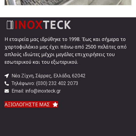
ΔΕΞΑΜΕΝΕΣ ΚΡΥΟΕΚΧΥΛΙΣΗΣ
ΟΙΝΟΣ
Η εταιρεία μας ιδρύθηκε το 1998. Έως και σήμερα το
χαρτοφυλάκιο μας έχει πάνω από 2500 πελάτες από
απλούς ιδιώτες μέχρι μεγάλες επιχειρήσεις του
εσωτερικού και του εξωτερικού.
Νέα Ζίχνη, Σέρρες, Ελλάδα, 62042
Τηλέφωνο: (030) 232 402 2073
Email: info@inoxteck.gr
ΑΞΙΟΛΟΓΗΣΤΕ ΜΑΣ