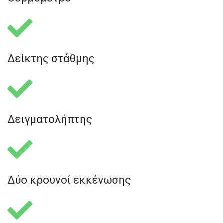
Δείκτης στάθμης​
Δειγματολήπτης​
Δύο κρουνοί εκκένωσης​